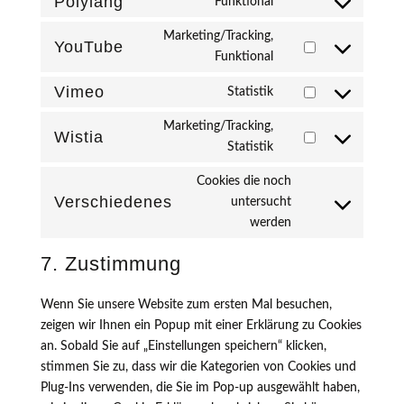
Polylang
Funktional
Consent
(elegant-
service
to
themes)
Marketing/Tracking,
complianz
YouTube
service
Consent
Funktional
polylang
to
Vimeo
Statistik
service
Consent
youtube
to
Marketing/Tracking,
Wistia
service
Consent
Statistik
vimeo
to
Cookies die noch
service
Verschiedenes
untersucht
wistia
Consent
werden
to
service
7. Zustimmung
verschiedenes
Wenn Sie unsere Website zum ersten Mal besuchen,
zeigen wir Ihnen ein Popup mit einer Erklärung zu Cookies
an. Sobald Sie auf „Einstellungen speichern“ klicken,
stimmen Sie zu, dass wir die Kategorien von Cookies und
Plug-Ins verwenden, die Sie im Pop-up ausgewählt haben,