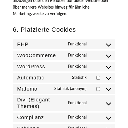
anzuzeigen oder den Benutzer auf dieser Website oder
über mehrere Websites hinweg für ähnliche
Marketingzwecke zu verfolgen.
6. Platzierte Cookies
PHP
Funktional
Consent
to
WooCommerce
Funktional
Consent
service
to
WordPress
Funktional
php
Consent
service
to
Automattic
Statistik
woocommerce
Consent
service
to
Matomo
Statistik (anonym)
wordpress
Consent
service
to
Divi (Elegant
automattic
Funktional
service
Themes)
Consent
matomo
to
Complianz
Funktional
service
Consent
divi-
to