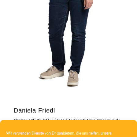
Daniela Friedl
Phone: +49 (0) 8157 / 92 51 0 daniela.friedl@packsys.de
Wir verwenden Dienste von Drittanbietern, die uns helfen, unsere