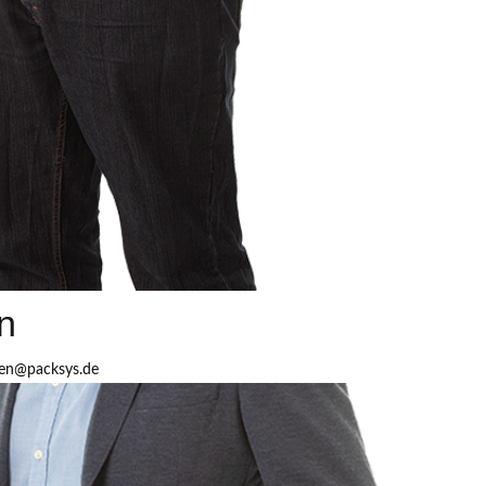
n
pen@packsys.de