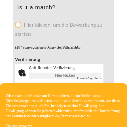
Is it a match?
Hier klicken, um die Bewerbung zu
starten
Mit * gekennzeichnete Felder sind Pflichtfelder
Verifizierung
Anti-Roboter-Verifizierung
Hier klicken
Friendly
Captcha ⇗
Wir verwenden Dienste von Drittanbietern, die uns helfen, unsere
Dienstleistungen zu optimieren und unseren Service zu verbessern. Um diese
Dienste verwenden zu dürfen, benötigen wir Ihre Einwilligung. Ihre
Einwilligung können Sie jederzeit widerrufen. Mit freundlicher Unterstützung
der Agentur
MeinMarketingTeam.de
, Partner der
Interlink
Kontakt
Datenschutz
Dienste verwalten