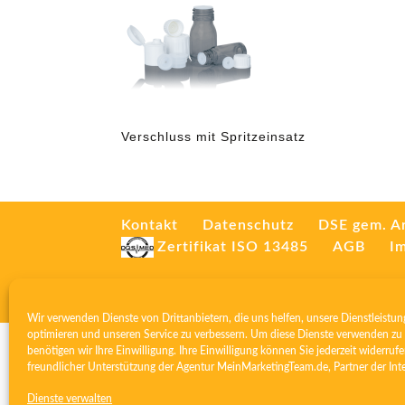
Verschluss mit Spritzeinsatz
Kontakt
Datenschutz
DSE gem. A
Zertifikat ISO 13485
AGB
I
Wir verwenden Dienste von Drittanbietern, die uns helfen, unsere Dienstleistun
optimieren und unseren Service zu verbessern. Um diese Dienste verwenden zu 
benötigen wir Ihre Einwilligung. Ihre Einwilligung können Sie jederzeit widerrufe
freundlicher Unterstützung der Agentur
MeinMarketingTeam.de
, Partner der
Int
Dienste verwalten