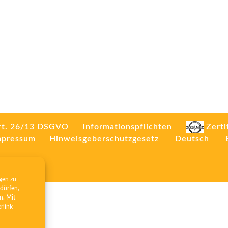
rt. 26/13 DSGVO
Informationspflichten
Zerti
mpressum
Hinweisgeberschutzgesetz
Deutsch
gen zu
dürfen,
n. Mit
erlink