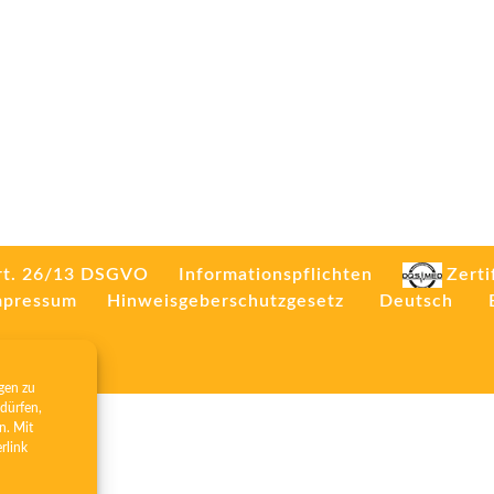
rt. 26/13 DSGVO
Informationspflichten
Zerti
mpressum
Hinweisgeberschutzgesetz
Deutsch
gen zu
dürfen,
n. Mit
erlink