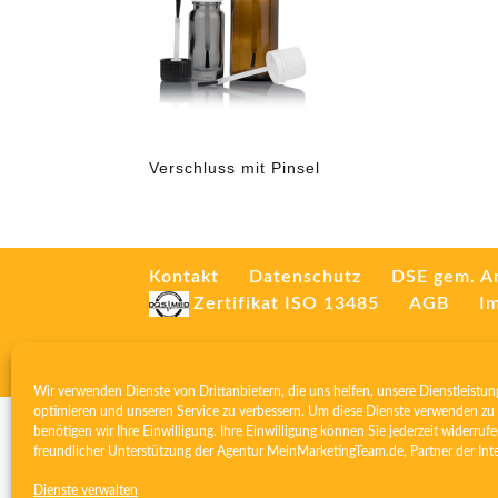
Verschluss mit Pinsel
Kontakt
Datenschutz
DSE gem. A
Zertifikat ISO 13485
AGB
I
Wir verwenden Dienste von Drittanbietern, die uns helfen, unsere Dienstleistun
optimieren und unseren Service zu verbessern. Um diese Dienste verwenden zu 
benötigen wir Ihre Einwilligung. Ihre Einwilligung können Sie jederzeit widerrufe
freundlicher Unterstützung der Agentur
MeinMarketingTeam.de
, Partner der
Int
Dienste verwalten