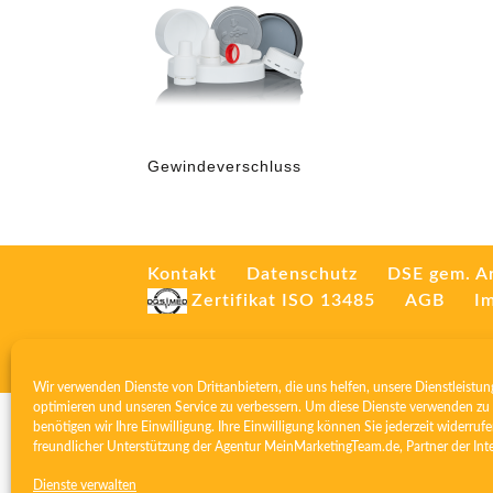
Gewindeverschluss
Kontakt
Datenschutz
DSE gem. A
Zertifikat ISO 13485
AGB
I
Wir verwenden Dienste von Drittanbietern, die uns helfen, unsere Dienstleistun
optimieren und unseren Service zu verbessern. Um diese Dienste verwenden zu 
benötigen wir Ihre Einwilligung. Ihre Einwilligung können Sie jederzeit widerrufe
freundlicher Unterstützung der Agentur
MeinMarketingTeam.de
, Partner der
Int
Dienste verwalten