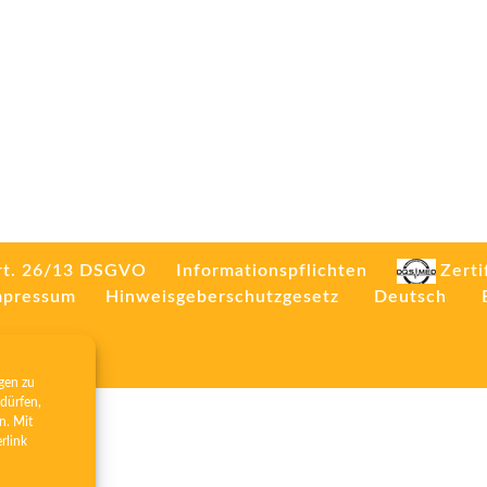
rt. 26/13 DSGVO
Informationspflichten
Zerti
mpressum
Hinweisgeberschutzgesetz
Deutsch
gen zu
dürfen,
n. Mit
erlink