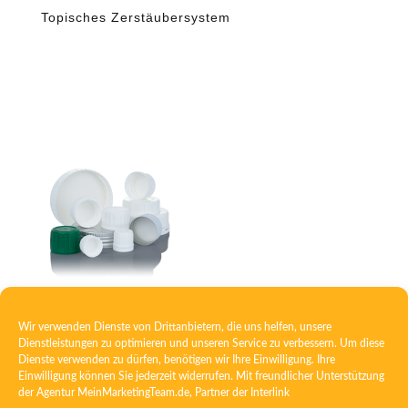
Topisches Zerstäubersystem
Verschluss mit Schaumeinlage
Wir verwenden Dienste von Drittanbietern, die uns helfen, unsere
Dienstleistungen zu optimieren und unseren Service zu verbessern. Um diese
Dienste verwenden zu dürfen, benötigen wir Ihre Einwilligung. Ihre
Einwilligung können Sie jederzeit widerrufen. Mit freundlicher Unterstützung
der Agentur
MeinMarketingTeam.de
, Partner der
Interlink