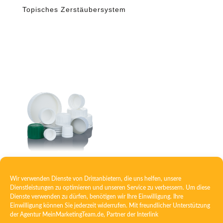
Topisches Zerstäubersystem
Verschluss mit Schaumeinlage
Wir verwenden Dienste von Drittanbietern, die uns helfen, unsere
Dienstleistungen zu optimieren und unseren Service zu verbessern. Um diese
Dienste verwenden zu dürfen, benötigen wir Ihre Einwilligung. Ihre
Einwilligung können Sie jederzeit widerrufen. Mit freundlicher Unterstützung
der Agentur
MeinMarketingTeam.de
, Partner der
Interlink