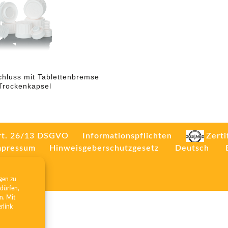
chluss mit Tablettenbremse
Trockenkapsel
rt. 26/13 DSGVO
Informationspflichten
Zerti
mpressum
Hinweisgeberschutzgesetz
Deutsch
gen zu
dürfen,
n. Mit
erlink