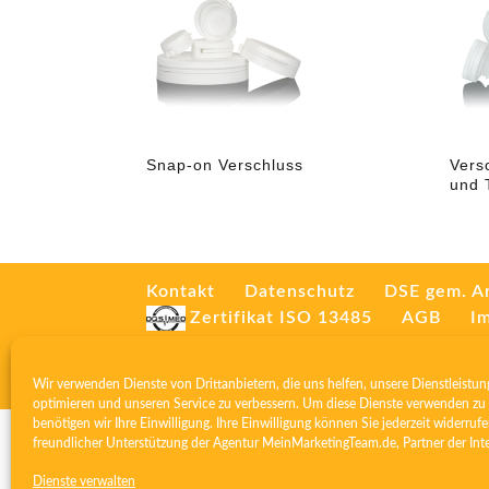
Snap-on Verschluss
Vers
und 
Kontakt
Datenschutz
DSE gem. A
Zertifikat ISO 13485
AGB
I
Wir verwenden Dienste von Drittanbietern, die uns helfen, unsere Dienstleistun
optimieren und unseren Service zu verbessern. Um diese Dienste verwenden zu 
benötigen wir Ihre Einwilligung. Ihre Einwilligung können Sie jederzeit widerrufe
freundlicher Unterstützung der Agentur
MeinMarketingTeam.de
, Partner der
Int
Dienste verwalten