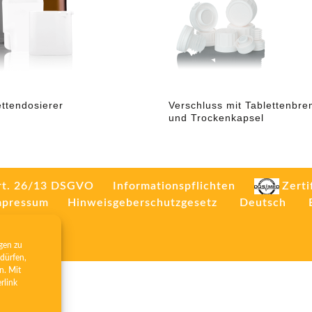
ettendosierer
Verschluss mit Tablettenbr
und Trockenkapsel
rt. 26/13 DSGVO
Informationspflichten
Zerti
mpressum
Hinweisgeberschutzgesetz
Deutsch
gen zu
dürfen,
n. Mit
erlink