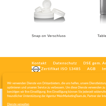
Snap-on Verschluss
Tabl
Kontakt
Datenschutz
DSE gem. A
Zertifikat ISO 13485
AGB
I
Wir verwenden Dienste von Drittanbietern, die uns helfen, unsere Dienstleistun
optimieren und unseren Service zu verbessern. Um diese Dienste verwenden zu 
benötigen wir Ihre Einwilligung. Ihre Einwilligung können Sie jederzeit widerrufe
freundlicher Unterstützung der Agentur
MeinMarketingTeam.de
, Partner der
Int
Dienste verwalten