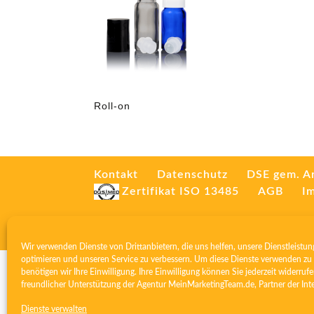
Roll-on
Kontakt
Datenschutz
DSE gem. A
Zertifikat ISO 13485
AGB
I
Wir verwenden Dienste von Drittanbietern, die uns helfen, unsere Dienstleistun
optimieren und unseren Service zu verbessern. Um diese Dienste verwenden zu 
benötigen wir Ihre Einwilligung. Ihre Einwilligung können Sie jederzeit widerrufe
freundlicher Unterstützung der Agentur
MeinMarketingTeam.de
, Partner der
Int
Dienste verwalten