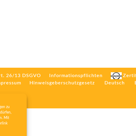
rt. 26/13 DSGVO
Informationspflichten
Zerti
mpressum
Hinweisgeberschutzgesetz
Deutsch
gen zu
dürfen,
n. Mit
erlink