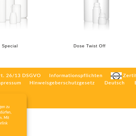
 Special
Dose Twist Off
rt. 26/13 DSGVO
Informationspflichten
Zerti
mpressum
Hinweisgeberschutzgesetz
Deutsch
gen zu
dürfen,
n. Mit
erlink