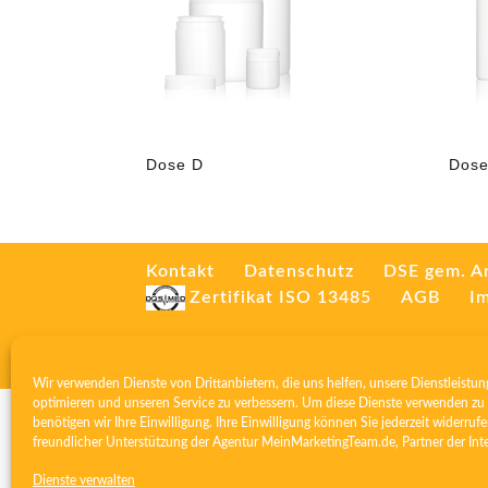
Dose D
Dose
Kontakt
Datenschutz
DSE gem. A
Zertifikat ISO 13485
AGB
I
Wir verwenden Dienste von Drittanbietern, die uns helfen, unsere Dienstleistun
optimieren und unseren Service zu verbessern. Um diese Dienste verwenden zu 
benötigen wir Ihre Einwilligung. Ihre Einwilligung können Sie jederzeit widerrufe
freundlicher Unterstützung der Agentur
MeinMarketingTeam.de
, Partner der
Int
Dienste verwalten