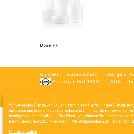
Dose PP
Kontakt
Datenschutz
DSE gem. A
Zertifikat ISO 13485
AGB
I
Wir verwenden Dienste von Drittanbietern, die uns helfen, unsere Dienstleistun
optimieren und unseren Service zu verbessern. Um diese Dienste verwenden zu 
benötigen wir Ihre Einwilligung. Ihre Einwilligung können Sie jederzeit widerrufe
freundlicher Unterstützung der Agentur
MeinMarketingTeam.de
, Partner der
Int
Dienste verwalten