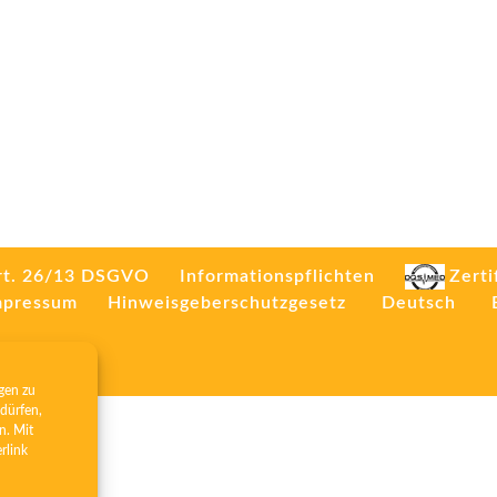
rt. 26/13 DSGVO
Informationspflichten
Zerti
mpressum
Hinweisgeberschutzgesetz
Deutsch
gen zu
dürfen,
n. Mit
erlink