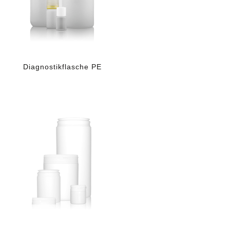
Diagnostikflasche PE