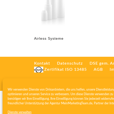
Airless Systeme
Kontakt
Datenschutz
DSE gem. A
Zertifikat ISO 13485
AGB
I
Wir verwenden Dienste von Drittanbietern, die uns helfen, unsere Dienstleistun
optimieren und unseren Service zu verbessern. Um diese Dienste verwenden zu 
benötigen wir Ihre Einwilligung. Ihre Einwilligung können Sie jederzeit widerrufe
freundlicher Unterstützung der Agentur
MeinMarketingTeam.de
, Partner der
Int
Dienste verwalten