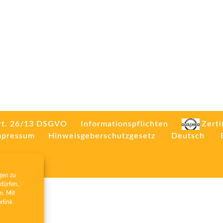
rt. 26/13 DSGVO
Informationspflichten
Zerti
mpressum
Hinweisgeberschutzgesetz
Deutsch
gen zu
dürfen,
n. Mit
erlink