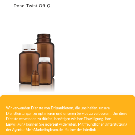
Dose Twist Off Q
PET-Packer Schraub Originalität
Wir verwenden Dienste von Drittanbietern, die uns helfen, unsere
Dienstleistungen zu optimieren und unseren Service zu verbessern. Um diese
Dienste verwenden zu dürfen, benötigen wir Ihre Einwilligung. Ihre
Einwilligung können Sie jederzeit widerrufen. Mit freundlicher Unterstützung
der Agentur
MeinMarketingTeam.de
, Partner der
Interlink