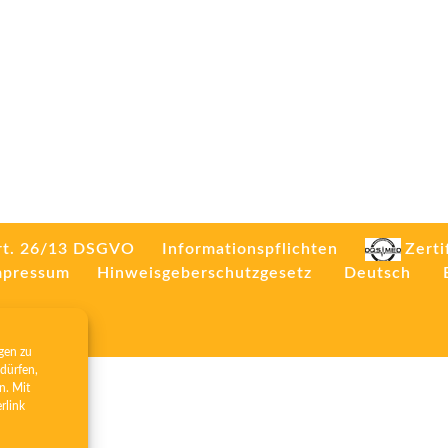
rt. 26/13 DSGVO
Informationspflichten
Zerti
mpressum
Hinweisgeberschutzgesetz
Deutsch
gen zu
dürfen,
n. Mit
erlink