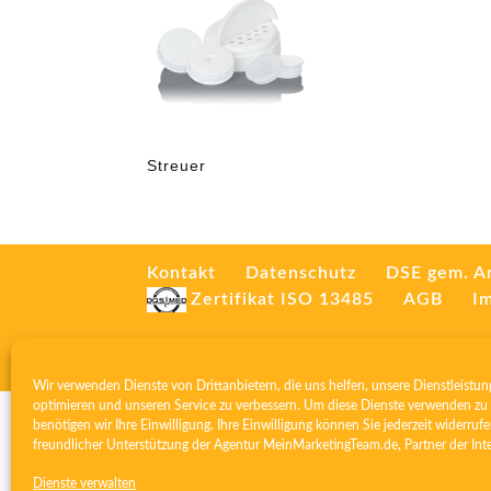
Streuer
Kontakt
Datenschutz
DSE gem. A
Zertifikat ISO 13485
AGB
I
Wir verwenden Dienste von Drittanbietern, die uns helfen, unsere Dienstleistun
optimieren und unseren Service zu verbessern. Um diese Dienste verwenden zu 
benötigen wir Ihre Einwilligung. Ihre Einwilligung können Sie jederzeit widerrufe
freundlicher Unterstützung der Agentur
MeinMarketingTeam.de
, Partner der
Int
Dienste verwalten