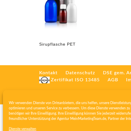
Sirupflasche PET
Kontakt
Datenschutz
DSE gem. A
Zertifikat ISO 13485
AGB
I
Wir verwenden Dienste von Drittanbietern, die uns helfen, unsere Dienstleistun
optimieren und unseren Service zu verbessern. Um diese Dienste verwenden zu 
benötigen wir Ihre Einwilligung. Ihre Einwilligung können Sie jederzeit widerrufe
freundlicher Unterstützung der Agentur
MeinMarketingTeam.de
, Partner der
Int
Dienste verwalten