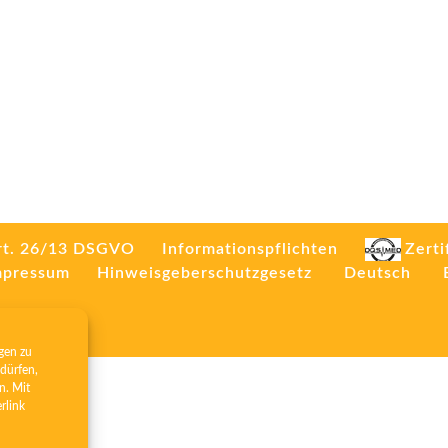
rt. 26/13 DSGVO
Informationspflichten
Zerti
mpressum
Hinweisgeberschutzgesetz
Deutsch
gen zu
dürfen,
n. Mit
erlink