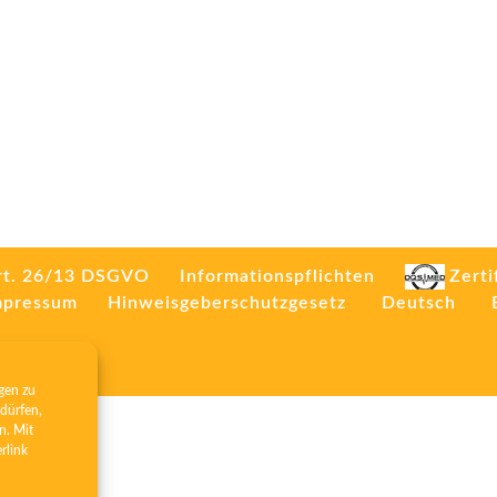
rt. 26/13 DSGVO
Informationspflichten
Zerti
mpressum
Hinweisgeberschutzgesetz
Deutsch
gen zu
dürfen,
n. Mit
erlink