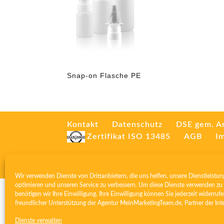
Snap-on Flasche PE
Kontakt
Datenschutz
DSE gem. A
Zertifikat ISO 13485
AGB
I
Wir verwenden Dienste von Drittanbietern, die uns helfen, unsere Dienstleistun
optimieren und unseren Service zu verbessern. Um diese Dienste verwenden zu 
benötigen wir Ihre Einwilligung. Ihre Einwilligung können Sie jederzeit widerrufe
freundlicher Unterstützung der Agentur
MeinMarketingTeam.de
, Partner der
Int
Dienste verwalten