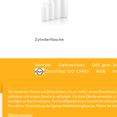
Zylinderflasche
Kontakt
Datenschutz
DSE gem. A
Zertifikat ISO 13485
AGB
I
Wir verwenden Dienste von Drittanbietern, die uns helfen, unsere Dienstleistun
optimieren und unseren Service zu verbessern. Um diese Dienste verwenden zu 
benötigen wir Ihre Einwilligung. Ihre Einwilligung können Sie jederzeit widerrufe
freundlicher Unterstützung der Agentur
MeinMarketingTeam.de
, Partner der
Int
Dienste verwalten