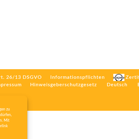
rt. 26/13 DSGVO
Informationspflichten
Zerti
mpressum
Hinweisgeberschutzgesetz
Deutsch
gen zu
dürfen,
n. Mit
erlink