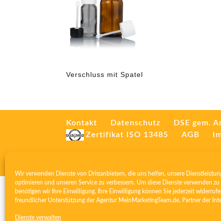
Verschluss mit Spatel
Kontakt
Datenschutz
DSE gem. A
Zertifikat ISO 13485
AGB
I
Wir verwenden Dienste von Drittanbietern, die uns helfen, unsere Dienstleistun
optimieren und unseren Service zu verbessern. Um diese Dienste verwenden zu 
benötigen wir Ihre Einwilligung. Ihre Einwilligung können Sie jederzeit widerrufe
freundlicher Unterstützung der Agentur
MeinMarketingTeam.de
, Partner der
Int
Dienste verwalten