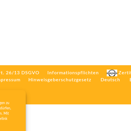
rt. 26/13 DSGVO
Informationspflichten
Zerti
mpressum
Hinweisgeberschutzgesetz
Deutsch
gen zu
dürfen,
n. Mit
erlink