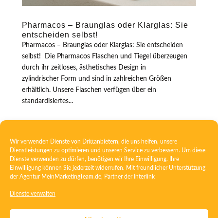
Pharmacos – Braunglas oder Klarglas: Sie
entscheiden selbst!
Pharmacos – Braunglas oder Klarglas: Sie entscheiden
selbst! Die Pharmacos Flaschen und Tiegel überzeugen
durch ihr zeitloses, ästhetisches Design in
zylindrischer Form und sind in zahlreichen Größen
erhältlich. Unsere Flaschen verfügen über ein
standardisiertes...
Wir verwenden Dienste von Drittanbietern, die uns helfen, unsere
Dienstleistungen zu optimieren und unseren Service zu verbessern. Um diese
Dienste verwenden zu dürfen, benötigen wir Ihre Einwilligung. Ihre
Einwilligung können Sie jederzeit widerrufen. Mit freundlicher Unterstützung
der Agentur
MeinMarketingTeam.de
, Partner der
Interlink
Kontakt
Datenschutz
Dienste verwalten
DSE gem. Art. 26/13 DSGVO
Informationspflichten