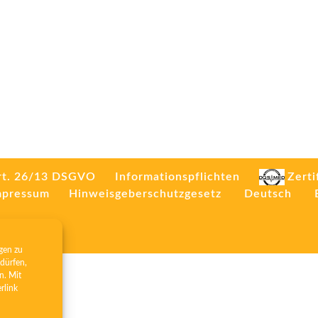
rt. 26/13 DSGVO
Informationspflichten
Zerti
mpressum
Hinweisgeberschutzgesetz
Deutsch
gen zu
dürfen,
n. Mit
erlink