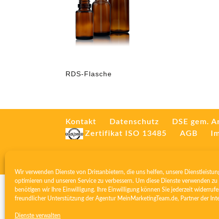
RDS-Flasche
Kontakt
Datenschutz
DSE gem. A
Zertifikat ISO 13485
AGB
I
Wir verwenden Dienste von Drittanbietern, die uns helfen, unsere Dienstleistun
optimieren und unseren Service zu verbessern. Um diese Dienste verwenden zu 
benötigen wir Ihre Einwilligung. Ihre Einwilligung können Sie jederzeit widerrufe
freundlicher Unterstützung der Agentur
MeinMarketingTeam.de
, Partner der
Int
Dienste verwalten