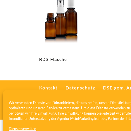
RDS-Flasche
Kontakt
Datenschutz
DSE gem. A
Zertifikat ISO 13485
AGB
I
Wir verwenden Dienste von Drittanbietern, die uns helfen, unsere Dienstleistun
optimieren und unseren Service zu verbessern. Um diese Dienste verwenden zu 
benötigen wir Ihre Einwilligung. Ihre Einwilligung können Sie jederzeit widerrufe
freundlicher Unterstützung der Agentur
MeinMarketingTeam.de
, Partner der
Int
Dienste verwalten