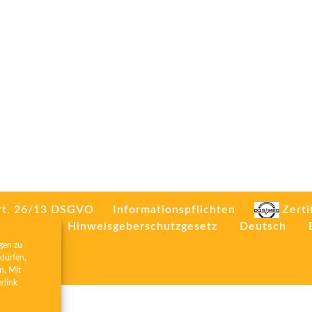
rt. 26/13 DSGVO
Informationspflichten
Zerti
mpressum
Hinweisgeberschutzgesetz
Deutsch
gen zu
dürfen,
n. Mit
erlink