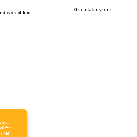
Granulatdosierer
ndeverschluss
gen zu
dürfen,
n. Mit