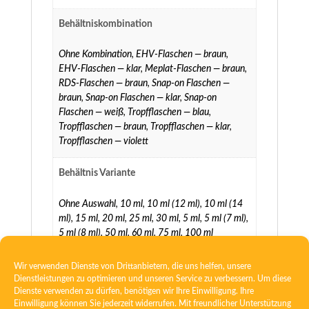
Behältniskombination
Ohne Kombination
,
EHV-Flaschen — braun
,
EHV-Flaschen — klar
,
Meplat-Flaschen — braun
,
RDS-Flaschen — braun
,
Snap-on Flaschen —
braun
,
Snap-on Flaschen — klar
,
Snap-on
Flaschen — weiß
,
Tropfflaschen — blau
,
Tropfflaschen — braun
,
Tropfflaschen — klar
,
Tropfflaschen — violett
Behältnis Variante
Ohne Auswahl
,
10 ml
,
10 ml (12 ml)
,
10 ml (14
ml)
,
15 ml
,
20 ml
,
25 ml
,
30 ml
,
5 ml
,
5 ml (7 ml)
,
5 ml (8 ml)
,
50 ml
,
60 ml
,
75 ml
,
100 ml
Wir verwenden Dienste von Drittanbietern, die uns helfen, unsere
Dienstleistungen zu optimieren und unseren Service zu verbessern. Um diese
Dienste verwenden zu dürfen, benötigen wir Ihre Einwilligung. Ihre
Einwilligung können Sie jederzeit widerrufen. Mit freundlicher Unterstützung