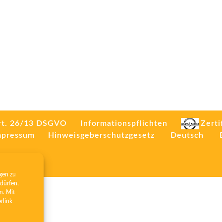
rt. 26/13 DSGVO
Informationspflichten
Zerti
mpressum
Hinweisgeberschutzgesetz
Deutsch
gen zu
dürfen,
n. Mit
erlink