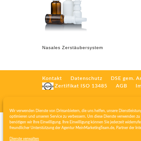
Nasales Zerstäubersystem
Kontakt
Datenschutz
DSE gem. A
Zertifikat ISO 13485
AGB
I
Wir verwenden Dienste von Drittanbietern, die uns helfen, unsere Dienstleistun
optimieren und unseren Service zu verbessern. Um diese Dienste verwenden zu 
benötigen wir Ihre Einwilligung. Ihre Einwilligung können Sie jederzeit widerrufe
freundlicher Unterstützung der Agentur
MeinMarketingTeam.de
, Partner der
Int
Dienste verwalten