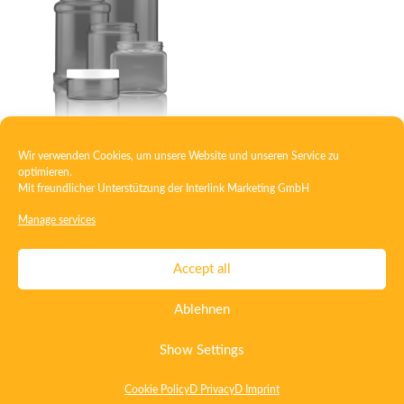
Wir verwenden Cookies, um unsere Website und unseren Service zu
Container PET
optimieren.
Mit freundlicher Unterstützung der
Interlink Marketing GmbH
Manage services
Contact
Imprint
Privacy
T&C
Accept all
Certificate ISO 15378
Certificate ISO 13485
Ablehnen
Whistleblowing System
Deutsch
English
Show Settings
Cookie Policy
D Privacy
D Imprint