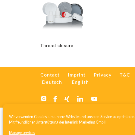
Thread closure
Contact
Imprint
Privacy
T&C
Deutsch
English
Wir verwenden Cookies, um unsere Website und unseren Service zu optimieren
Mit freundlicher Unterstützung der
Interlink Marketing GmbH
Manage services