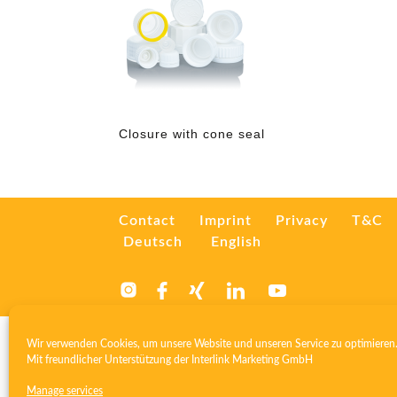
Closure with cone seal
Contact
Imprint
Privacy
T&C
Deutsch
English
Wir verwenden Cookies, um unsere Website und unseren Service zu optimieren
Mit freundlicher Unterstützung der
Interlink Marketing GmbH
Manage services