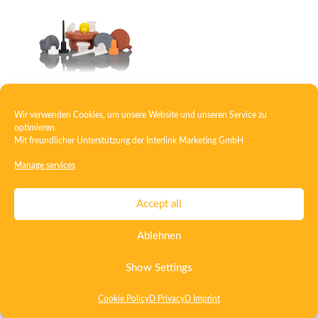
Plug
Wir verwenden Cookies, um unsere Website und unseren Service zu
optimieren.
Mit freundlicher Unterstützung der
Interlink Marketing GmbH
Manage services
Contact
Imprint
Privacy
T&C
Certificate ISO 15378
Accept all
Certificate ISO 13485
Whistleblowing System
Deutsch
Ablehnen
English
Show Settings
Cookie Policy
D Privacy
D Imprint