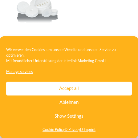
Caster
Wir verwenden Cookies, um unsere Website und unseren Service zu
optimieren.
Mit freundlicher Unterstützung der
Interlink Marketing GmbH
Contact
Imprint
Privacy
T&C
Manage services
Certificate ISO 15378
Certificate ISO 13485
Accept all
Whistleblowing System
Deutsch
English
Ablehnen
Show Settings
Cookie Policy
D Privacy
D Imprint