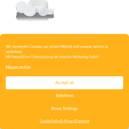
Caster
Wir verwenden Cookies, um unsere Website und unseren Service zu
optimieren.
Mit freundlicher Unterstützung der
Interlink Marketing GmbH
Contact
Imprint
Privacy
T&C
Manage services
Certificate ISO 15378
Certificate ISO 13485
Accept all
Whistleblowing System
Deutsch
English
Ablehnen
Show Settings
Cookie Policy
D Privacy
D Imprint