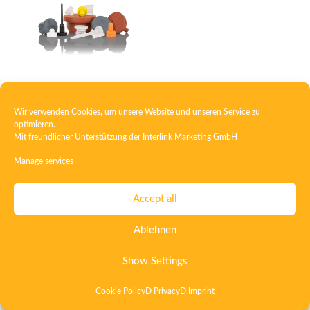
Plug
Wir verwenden Cookies, um unsere Website und unseren Service zu
optimieren.
Mit freundlicher Unterstützung der
Interlink Marketing GmbH
Contact
Imprint
Privacy
T&C
Manage services
Certificate ISO 15378
Certificate ISO 13485
Accept all
Whistleblowing System
Deutsch
English
Ablehnen
Show Settings
Cookie Policy
D Privacy
D Imprint