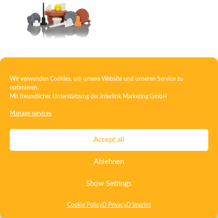
Plug
Wir verwenden Cookies, um unsere Website und unseren Service zu
optimieren.
Mit freundlicher Unterstützung der
Interlink Marketing GmbH
Contact
Imprint
Privacy
T&C
Manage services
Certificate ISO 15378
Certificate ISO 13485
Accept all
Whistleblowing System
Deutsch
English
Ablehnen
Show Settings
Cookie Policy
D Privacy
D Imprint