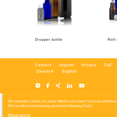
Dropper bottle
Roll-
Contact
Imprint
Privacy
T&C
Deutsch
English
Wir verwenden Cookies, um unsere Website und unseren Service zu optimieren
Mit freundlicher Unterstützung der
Interlink Marketing GmbH
Manage services