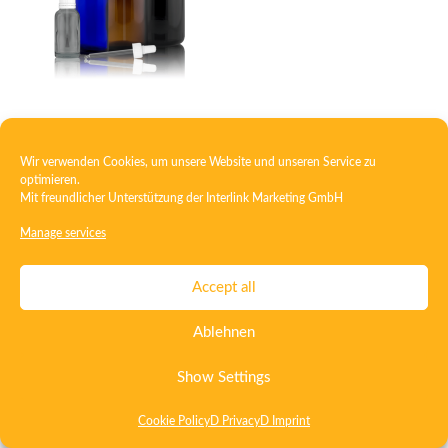
Dropper bottle
Wir verwenden Cookies, um unsere Website und unseren Service zu
optimieren.
Mit freundlicher Unterstützung der
Interlink Marketing GmbH
Contact
Imprint
Privacy
T&C
Manage services
Certificate ISO 15378
Certificate ISO 13485
Accept all
Whistleblowing System
Deutsch
English
Ablehnen
Show Settings
Cookie Policy
D Privacy
D Imprint