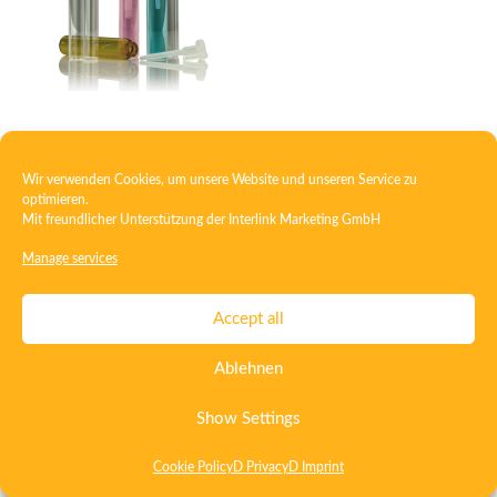
Glass vial
Wir verwenden Cookies, um unsere Website und unseren Service zu
optimieren.
Mit freundlicher Unterstützung der
Interlink Marketing GmbH
Contact
Imprint
Privacy
T&C
Manage services
Certificate ISO 15378
Certificate ISO 13485
Accept all
Whistleblowing System
Deutsch
English
Ablehnen
Show Settings
Cookie Policy
D Privacy
D Imprint