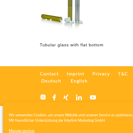
Tubular glass with flat bottom
Contact
Imprint
Privacy
T&C
Deutsch
English
Wir verwenden Cookies, um unsere Website und unseren Service zu optimieren
Mit freundlicher Unterstützung der
Interlink Marketing GmbH
Manage services