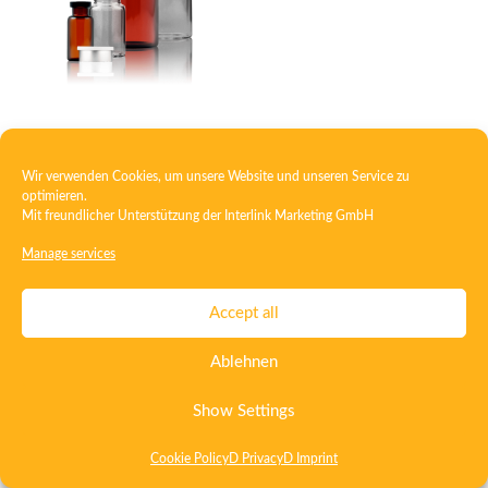
Injection bottle – vial
Wir verwenden Cookies, um unsere Website und unseren Service zu
optimieren.
Mit freundlicher Unterstützung der
Interlink Marketing GmbH
Contact
Imprint
Privacy
T&C
Manage services
Certificate ISO 15378
Certificate ISO 13485
Accept all
Whistleblowing System
Deutsch
English
Ablehnen
Show Settings
Cookie Policy
D Privacy
D Imprint