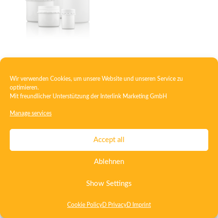
Container PP tamper-evident
Wir verwenden Cookies, um unsere Website und unseren Service zu
optimieren.
Mit freundlicher Unterstützung der
Interlink Marketing GmbH
Contact
Imprint
Privacy
T&C
Manage services
Certificate ISO 15378
Certificate ISO 13485
Accept all
Whistleblowing System
Deutsch
English
Ablehnen
Show Settings
Cookie Policy
D Privacy
D Imprint