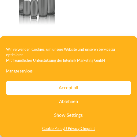
Glass polymer bottle
Wir verwenden Cookies, um unsere Website und unseren Service zu
optimieren.
Mit freundlicher Unterstützung der
Interlink Marketing GmbH
Contact
Imprint
Privacy
T&C
Manage services
Certificate ISO 15378
Certificate ISO 13485
Accept all
Whistleblowing System
Deutsch
English
Ablehnen
Show Settings
Cookie Policy
D Privacy
D Imprint