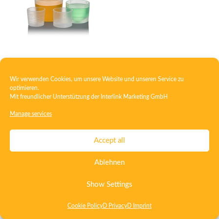
Dosing cup
Wir verwenden Cookies, um unsere Website und unseren Service zu
optimieren.
Mit freundlicher Unterstützung der
Interlink Marketing GmbH
Contact
Imprint
Privacy
T&C
Manage services
Certificate ISO 15378
Certificate ISO 13485
Accept all
Whistleblowing System
Deutsch
English
Ablehnen
Show Settings
Cookie Policy
D Privacy
D Imprint