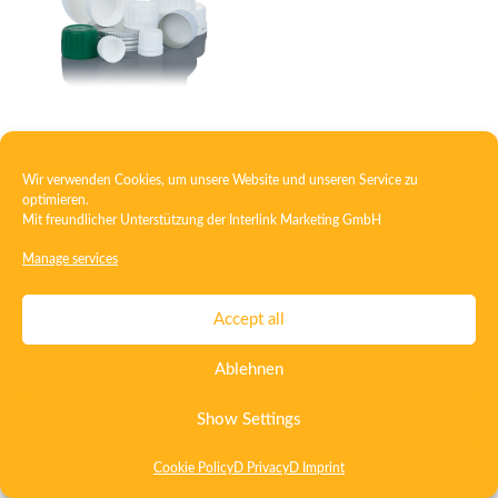
Closure with foam insert
Wir verwenden Cookies, um unsere Website und unseren Service zu
optimieren.
Mit freundlicher Unterstützung der
Interlink Marketing GmbH
Contact
Imprint
Privacy
T&C
Manage services
Certificate ISO 15378
Certificate ISO 13485
Accept all
Whistleblowing System
Deutsch
English
Ablehnen
Show Settings
Cookie Policy
D Privacy
D Imprint