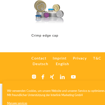
Crimp edge cap
Contact
Imprint
Privacy
T&C
Deutsch
English
Wir verwenden Cookies, um unsere Website und unseren Service zu optimieren
Mit freundlicher Unterstützung der
Interlink Marketing GmbH
Manage services