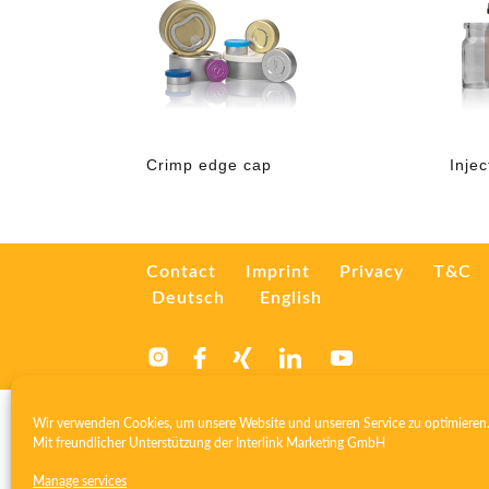
Crimp edge cap
Inje
Contact
Imprint
Privacy
T&C
Deutsch
English
Wir verwenden Cookies, um unsere Website und unseren Service zu optimieren
Mit freundlicher Unterstützung der
Interlink Marketing GmbH
Manage services