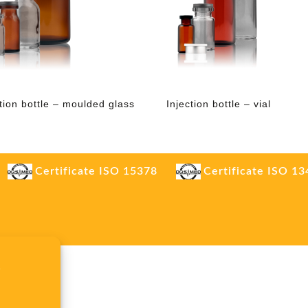
ction bottle – moulded glass
Injection bottle – vial
Certificate ISO 15378
Certificate ISO 1
.