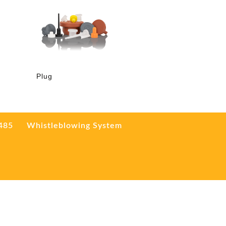
Plug
3485
Whistleblowing System