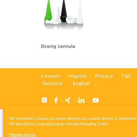
Dosing cannula
Contact
Imprint
Privacy
T&C
Deutsch
English
Wir verwenden Cookies, um unsere Website und unseren Service zu optimieren
Mit freundlicher Unterstützung der
Interlink Marketing GmbH
Manage services