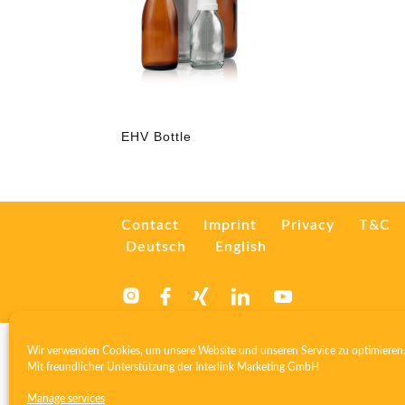
EHV Bottle
Contact
Imprint
Privacy
T&C
Deutsch
English
Wir verwenden Cookies, um unsere Website und unseren Service zu optimieren
Mit freundlicher Unterstützung der
Interlink Marketing GmbH
Manage services