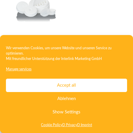
Caster
Wir verwenden Cookies, um unsere Website und unseren Service zu
optimieren.
Mit freundlicher Unterstützung der
Interlink Marketing GmbH
Contact
Imprint
Privacy
T&C
Manage services
Certificate ISO 15378
Certificate ISO 13485
Accept all
Whistleblowing System
Deutsch
English
Ablehnen
Show Settings
Cookie Policy
D Privacy
D Imprint